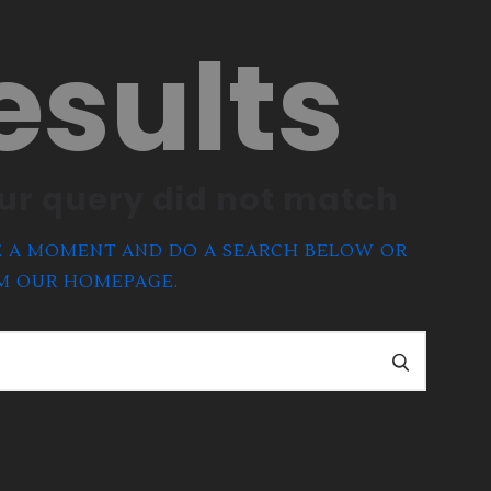
esults
our query did not match
E A MOMENT AND DO A SEARCH BELOW OR
OM
OUR HOMEPAGE
.