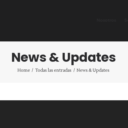
Nosotros
S
News & Updates
NOSOTROS
Home
Todas las entradas
News & Updates
SERVICIOS
PROYECTOS
CONTACTO