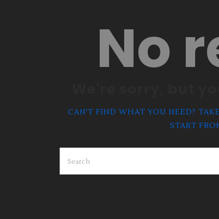
No r
We're sorry, but y
CAN'T FIND WHAT YOU NEED? TAK
START FR