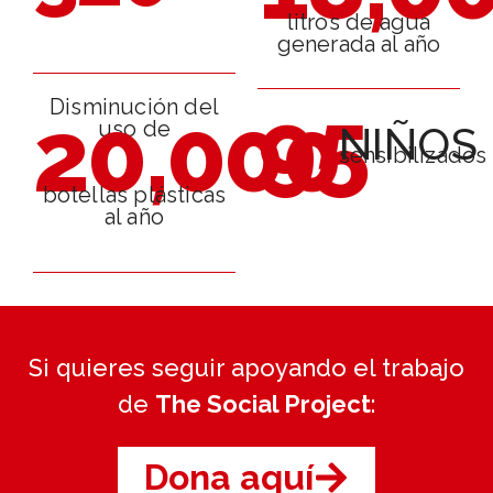
litros de agua
generada al año
95
Disminución del
20,000
uso de
NIÑOS
sensibilizados
botellas plásticas
al año
Si quieres seguir apoyando el trabajo
de
The Social Project
:
Dona aquí