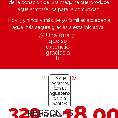
de la donación de una máquina que produce
agua atmosférica para la comunidad.
Hoy, 95 niños y más de 50 familias acceden a
agua más segura gracias a esta iniciativa.
Una ruta
que se
extendió
gracias a
ti.
Lo que
logramos
con
El
Aguatero
en Isla
18,0
320
Santay:
PERSONAS
beneficiadas