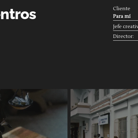
entros
Cliente
Para mí
Jefe creati
Director: